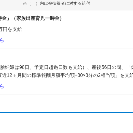
※（ ）内は被扶養者に対する給付
時金」（家族出産育児一時金）
0万円を支給
ら
」
多胎妊娠は98日、予定日超過日数も支給）、産後56日の間、「
直近12ヵ月間の標準報酬月額平均額÷30×3分の2相当額」を支
ら