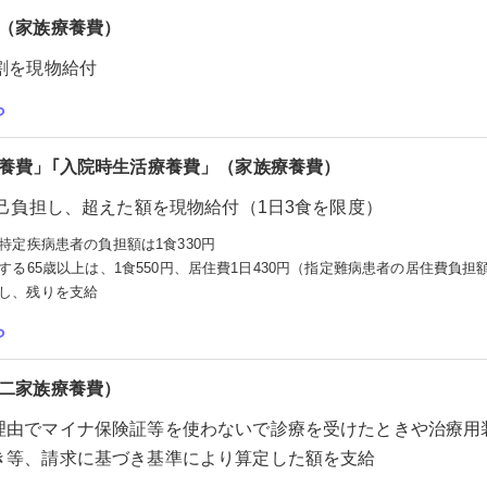
」（家族療養費）
割を現物給付
ら
療養費」｢入院時生活療養費」（家族療養費）
自己負担し、超えた額を現物給付（1日3食を限度）
特定疾病患者の負担額は1食330円
る65歳以上は、1食550円、居住費1日430円（指定難病患者の居住費負担
し、残りを支給
ら
第二家族療養費）
理由でマイナ保険証等を使わないで診療を受けたときや治療用
き等、請求に基づき基準により算定した額を支給