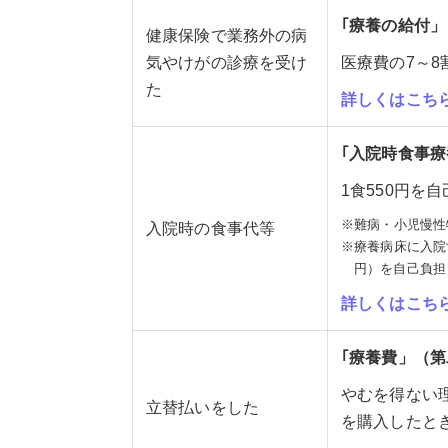
｢療養の給付
健康保険で業務外の病
気やけがの診療を受け
医療費の7～8
た
詳しくはこち
｢入院時食事
1食550円を
※難病・小児慢性
入院時の食事代等
※療養病床に入院す
円）を自己負担
詳しくはこち
｢療養費」（
やむを得ない
立替払いをした
を購入したと