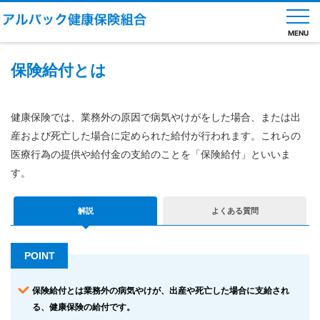
MENU
保険給付とは
健
健康保険では、業務外の原因で病気やけがをした場合、または出
保
の
産および死亡した場合に定められた給付が行われます。これらの
し
医療行為の提供や給付金の支給のことを「保険給付」といいま
く
み
す。
健
保
解説
よくある質問
の
給
付
POINT
健
康
保険給付とは業務外の病気やけが、出産や死亡した場合に支給され
診
る、健康保険の給付です。
断