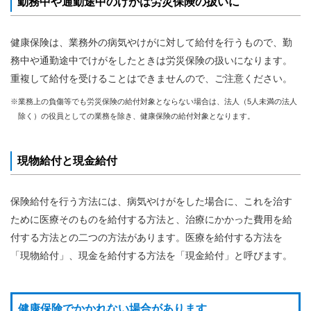
勤務中や通勤途中のけがは労災保険の扱いに
組
合
案
健康保険は、業務外の病気やけがに対して給付を行うもので、勤
内
務中や通勤途中でけがをしたときは労災保険の扱いになります。
重複して給付を受けることはできませんので、ご注意ください。
※業務上の負傷等でも労災保険の給付対象とならない場合は、法人（5人未満の法人
除く）の役員としての業務を除き、健康保険の給付対象となります。
現物給付と現金給付
保険給付を行う方法には、病気やけがをした場合に、これを治す
ために医療そのものを給付する方法と、治療にかかった費用を給
付する方法との二つの方法があります。医療を給付する方法を
「現物給付」、現金を給付する方法を「現金給付」と呼びます。
健康保険でかかれない場合があります