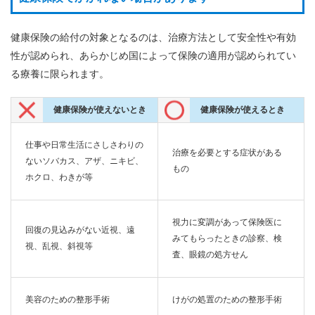
健康保険の給付の対象となるのは、治療方法として安全性や有効
性が認められ、あらかじめ国によって保険の適用が認められてい
る療養に限られます。
健康保険が使えないとき
健康保険が使えるとき
仕事や日常生活にさしさわりの
治療を必要とする症状がある
ないソバカス、アザ、ニキビ、
もの
ホクロ、わきが等
視力に変調があって保険医に
回復の見込みがない近視、遠
みてもらったときの診察、検
視、乱視、斜視等
査、眼鏡の処方せん
美容のための整形手術
けがの処置のための整形手術