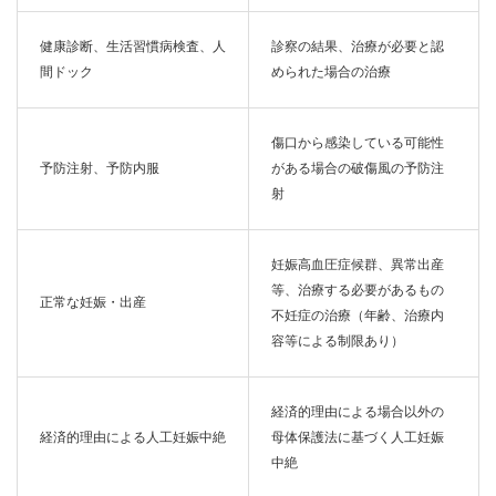
健康診断、生活習慣病検査、人
診察の結果、治療が必要と認
間ドック
められた場合の治療
傷口から感染している可能性
予防注射、予防内服
がある場合の破傷風の予防注
射
妊娠高血圧症候群、異常出産
等、治療する必要があるもの
正常な妊娠・出産
不妊症の治療（年齢、治療内
容等による制限あり）
経済的理由による場合以外の
経済的理由による人工妊娠中絶
母体保護法に基づく人工妊娠
中絶