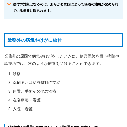
給付の対象となるのは、あらかじめ国によって保険の適用が認められ
健康
ている療養に限られます。
づく
り・
健康
相談
各
業務外の病気やけがに給付
種
手
続
業務外の原因で病気やけがをしたときに、健康保険を扱う病院や
き
診療所では、次のような療養を受けることができます。
申
請
診察
書
一
薬剤または治療材料の支給
覧
処置、手術その他の治療
よ
在宅療養・看護
く
あ
入院・看護
る
質
問