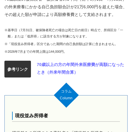
の外来療養にかかる自己負担額合計が
21万6,000円を超えた場合、
その超えた額が申請により高額療養費として支給されます。
※基準日（7月31日、被保険者死亡の場合は死亡日の前日）時点で、所得区分「一
般」または「低所得」に該当する方が対象になります。
※「現役並み所得者」区分であった期間の自己負担額は計算に含まれません。
※2026年7月までの年間上限は144,000円。
70歳以上の方の年間外来医療費が高額になった
参考リンク
とき（外来年間合算）
コラム
Column
現役並み所得者