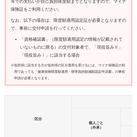
等での支払いが自己負担限度額までとなりますので、マイナ
保険証をご利用ください。
なお、以下の場合は、限度額適用認定証が必要となりますの
で、事前に交付申請を行ってください。
「資格確認書」（限度額適用認定の情報が記載されて
いないものに限る）の交付対象者で、「現役並みⅡ」
「現役並みⅠ」に該当する場合
※低所得に該当する方が低所得の区分適用を受けるには、マイナ保険証の利
用であっても「健康保険限度額適用・標準負担額減額認定申請書」の事前
申請が必要となります。
区分
個人ごと
（外来）
月