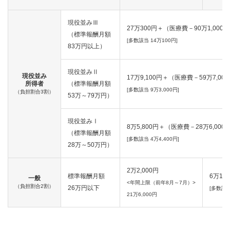
現役並みⅢ
27万300円＋（医療費－90万1,000
（標準報酬月額
[多数該当 14万100円]
83万円以上）
現役並みⅡ
現役並み
17万9,100円＋（医療費－59万7,00
所得者
（標準報酬月額
[多数該当 9万3,000円]
（負担割合3割）
53万～79万円）
現役並みⅠ
8万5,800円＋（医療費－28万6,000
（標準報酬月額
[多数該当 4万4,400円]
28万～50万円）
2万2,000円
標準報酬月額
6万1,5
一般
<年間上限（前年8月～7月）>
（負担割合2割）
26万円以下
[多数該当
21万6,000円