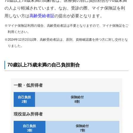
70歳以上75歳未満の高齢者は、医療費の自己負担割合が70歳未満
健康
の人より軽減されています。なお、受診の際、マイナ保険証を利
づく
用しない方は
高齢受給者証
の提出が必要となります。
り・
健康
※マイナ保険証利用の場合、高齢受給者証は不要となりますので、マイナ保険証をご
相談
利用ください。
各
※2024年12月2日以降、高齢受給者証は、原則、資格確認書を持つ方に対し交付とな
種
りました。
手
続
き
70歳以上75歳未満の自己負担割合
申
請
書
一般・低所得者
一
覧
自己負担
保険給付
よ
2割
8割
く
あ
現役並み所得者
る
質
自己負担
保険給付
問
3割
7割