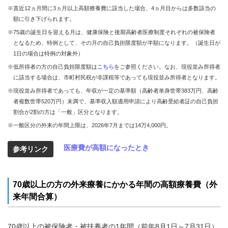
※直近12ヵ月間に3ヵ月以上高額療養費に該当した場合、4ヵ月目からは多数該当の
額に引き下げられます。
※75歳の誕生日を迎える月は、健康保険と後期高齢者医療制度それぞれの被保険者
となるため、特例として、その月の自己負担限度額が半額になります。（誕生日が
1日の場合は特例の対象外）
※低所得者の方の自己負担限度額は
こちら
をご参照ください。なお、現役並み所得者
に該当する場合は、市町村民税が非課税等であっても現役並み所得者となります。
※現役並み所得者であっても、年収が一定の基準額（高齢者単身世帯383万円、高齢
者複数世帯520万円）未満で、基準収入額適用申請により高齢受給者証の自己負担
割合が2割の方は「一般」区分となります。
※一般区分の外来の年間上限は、2026年7月までは14万4,000円。
医療費が高額になったとき
参考リンク
70歳以上の方の外来療養にかかる年間の高額療養費（外
来年間合算）
70歳以上の被保険者・被扶養者の1年間（前年8月1日～7月31日）