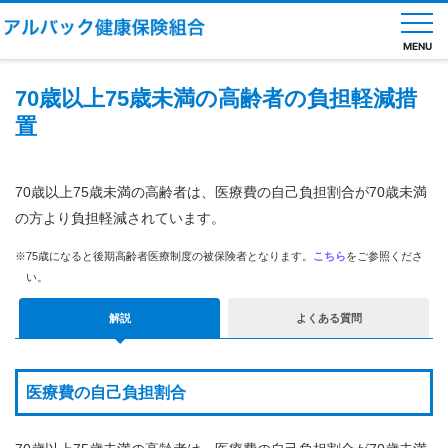
MENU
70歳以上75歳未満の高齢者の負担軽減措
置
健
保
の
70歳以上75歳未満の高齢者は、医療費の自己負担割合が70歳未満
し
の方より負担軽減されています。
く
み
※75歳になると後期高齢者医療制度の被保険者となります。
こちら
をご参照くださ
健
い。
保
の
解説
よくある質問
給
付
健
医療費の自己負担割合
康
診
断