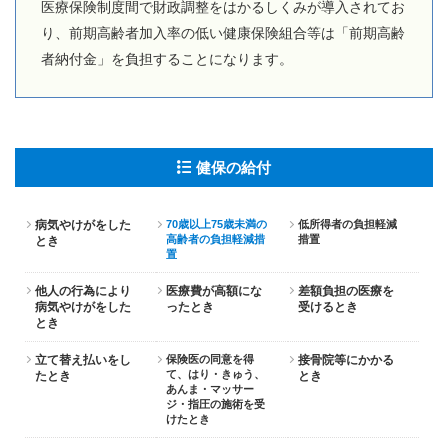
医療保険制度間で財政調整をはかるしくみが導入されてお
り、前期高齢者加入率の低い健康保険組合等は「前期高齢
者納付金」を負担することになります。
健保の給付
病気やけがをした
70歳以上75歳未満の
低所得者の負担軽減
高齢者の負担軽減措
措置
とき
置
他人の行為により
医療費が高額にな
差額負担の医療を
病気やけがをした
ったとき
受けるとき
とき
立て替え払いをし
保険医の同意を得
接骨院等にかかる
て、はり・きゅう、
たとき
とき
あんま・マッサー
ジ・指圧の施術を受
けたとき