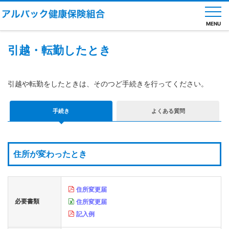
MENU
引越・転勤したとき
健
引越や転勤をしたときは、そのつど手続きを行ってください。
保
の
し
手続き
よくある質問
く
み
健
保
住所が変わったとき
の
給
付
住所変更届
健
必要書類
住所変更届
康
診
記入例
断