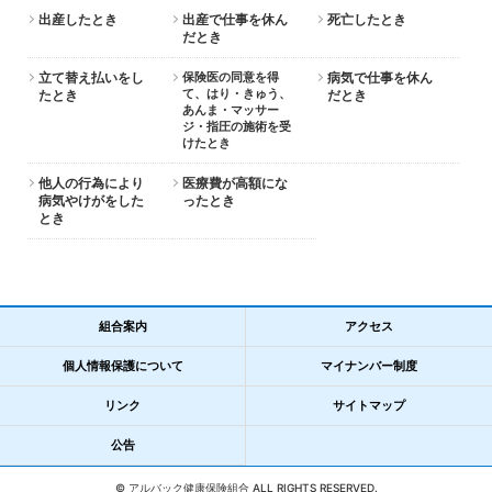
出産したとき
出産で仕事を休ん
死亡したとき
組
だとき
合
案
立て替え払いをし
保険医の同意を得
病気で仕事を休ん
内
て、はり・きゅう、
たとき
だとき
あんま・マッサー
ジ・指圧の施術を受
けたとき
他人の行為により
医療費が高額にな
病気やけがをした
ったとき
とき
組合案内
アクセス
個人情報保護について
マイナンバー制度
リンク
サイトマップ
公告
©
アルバック健康保険組合 ALL RIGHTS RESERVED.