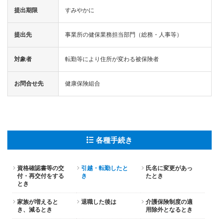
提出期限
すみやかに
健康
づく
り・
提出先
事業所の健保業務担当部門（総務・人事等）
健康
相談
対象者
転勤等により住所が変わる被保険者
各
種
手
お問合せ先
健康保険組合
続
き
申
請
書
各種手続き
一
覧
よ
資格確認書等の交
引越・転勤したと
氏名に変更があっ
付・再交付をする
き
たとき
く
とき
あ
る
家族が増えると
退職した後は
介護保険制度の適
質
き、減るとき
用除外となるとき
問